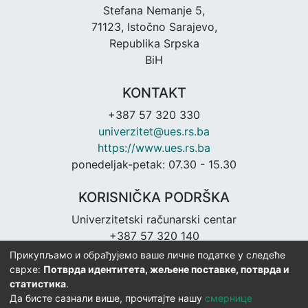
Stefana Nemanje 5,
71123, Istočno Sarajevo,
Republika Srpska
BiH
KONTAKT
+387 57 320 330
univerzitet@ues.rs.ba
https://www.ues.rs.ba
ponedeljak-petak: 07.30 - 15.30
KORISNIČKA PODRŠKA
Univerzitetski računarski centar
+387 57 320 140
urc@ues.rs.ba
Прикупљамо и обрађујемо ваше личне податке у следеће
https://urc.ues.rs.ba
сврхе:
Потврда идентитета, жељене поставке, потврда и
статистика
.
Да бисте сазнали више, прочитајте нашу
смернице