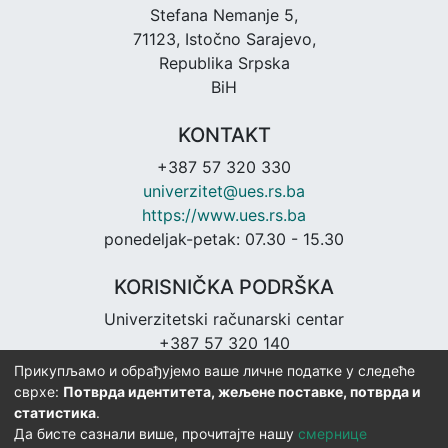
Stefana Nemanje 5,
71123, Istočno Sarajevo,
Republika Srpska
BiH
KONTAKT
+387 57 320 330
univerzitet@ues.rs.ba
https://www.ues.rs.ba
ponedeljak-petak: 07.30 - 15.30
KORISNIČKA PODRŠKA
Univerzitetski računarski centar
+387 57 320 140
urc@ues.rs.ba
Прикупљамо и обрађујемо ваше личне податке у следеће
https://urc.ues.rs.ba
сврхе:
Потврда идентитета, жељене поставке, потврда и
статистика
.
Да бисте сазнали више, прочитајте нашу
смернице