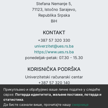
Stefana Nemanje 5,
71123, Istočno Sarajevo,
Republika Srpska
BiH
KONTAKT
+387 57 320 330
univerzitet@ues.rs.ba
https://www.ues.rs.ba
ponedeljak-petak: 07.30 - 15.30
KORISNIČKA PODRŠKA
Univerzitetski računarski centar
+387 57 320 140
urc@ues.rs.ba
Прикупљамо и обрађујемо ваше личне податке у следеће
https://urc.ues.rs.ba
сврхе:
Потврда идентитета, жељене поставке, потврда и
статистика
.
Да бисте сазнали више, прочитајте нашу
смернице