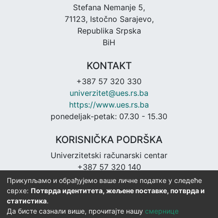
Stefana Nemanje 5,
71123, Istočno Sarajevo,
Republika Srpska
BiH
KONTAKT
+387 57 320 330
univerzitet@ues.rs.ba
https://www.ues.rs.ba
ponedeljak-petak: 07.30 - 15.30
KORISNIČKA PODRŠKA
Univerzitetski računarski centar
+387 57 320 140
urc@ues.rs.ba
Прикупљамо и обрађујемо ваше личне податке у следеће
https://urc.ues.rs.ba
сврхе:
Потврда идентитета, жељене поставке, потврда и
статистика
.
Да бисте сазнали више, прочитајте нашу
смернице