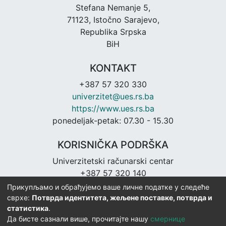
Stefana Nemanje 5,
71123, Istočno Sarajevo,
Republika Srpska
BiH
KONTAKT
+387 57 320 330
univerzitet@ues.rs.ba
https://www.ues.rs.ba
ponedeljak-petak: 07.30 - 15.30
KORISNIČKA PODRŠKA
Univerzitetski računarski centar
+387 57 320 140
urc@ues.rs.ba
Прикупљамо и обрађујемо ваше личне податке у следеће
https://urc.ues.rs.ba
сврхе:
Потврда идентитета, жељене поставке, потврда и
статистика
.
Да бисте сазнали више, прочитајте нашу
смернице