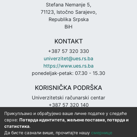
Stefana Nemanje 5,
71123, Istočno Sarajevo,
Republika Srpska
BiH
KONTAKT
+387 57 320 330
univerzitet@ues.rs.ba
https://www.ues.rs.ba
ponedeljak-petak: 07.30 - 15.30
KORISNIČKA PODRŠKA
Univerzitetski računarski centar
+387 57 320 140
urc@ues.rs.ba
Прикупљамо и обрађујемо ваше личне податке у следеће
https://urc.ues.rs.ba
сврхе:
Потврда идентитета, жељене поставке, потврда и
статистика
.
Да бисте сазнали више, прочитајте нашу
смернице