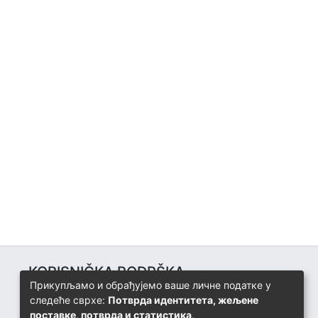
KORISNIČKA PODRŠKA
Прикупљамо и обрађујемо ваше личне податке у
Univerzitetski računarski centar
следеће сврхе:
Потврда идентитета, жељене
+387 57 320 140
поставке, потврда и статистика
.