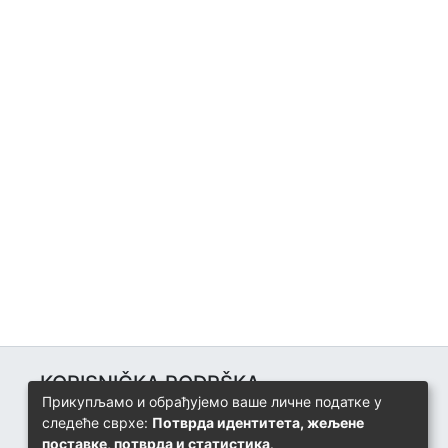
KORISNIČKA PODRŠKA
Прикупљамо и обрађујемо ваше личне податке у
Univerzitetski računarski centar
следеће сврхе:
Потврда идентитета, жељене
+387 57 320 140
поставке, потврда и статистика
.