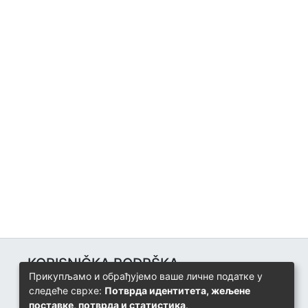
KORISNIČKA PODRŠKA
Прикупљамо и обрађујемо ваше личне податке у
Univerzitetski računarski centar
следеће сврхе:
Потврда идентитета, жељене
+387 57 320 140
поставке, потврда и статистика
.