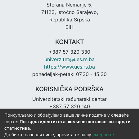
Stefana Nemanje 5,
71123, Istočno Sarajevo,
Republika Srpska
BiH
KONTAKT
+387 57 320 330
univerzitet@ues.rs.ba
https://www.ues.rs.ba
ponedeljak-petak: 07.30 - 15.30
KORISNIČKA PODRŠKA
Univerzitetski računarski centar
+387 57 320 140
urc@ues.rs.ba
Прикупљамо и обрађујемо ваше личне податке у следеће
https://urc.ues.rs.ba
сврхе:
Потврда идентитета, жељене поставке, потврда и
статистика
.
Да бисте сазнали више, прочитајте нашу
смернице