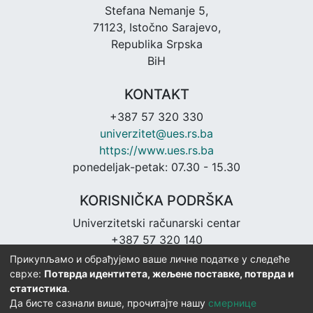
Stefana Nemanje 5,
71123, Istočno Sarajevo,
Republika Srpska
BiH
KONTAKT
+387 57 320 330
univerzitet@ues.rs.ba
https://www.ues.rs.ba
ponedeljak-petak: 07.30 - 15.30
KORISNIČKA PODRŠKA
Univerzitetski računarski centar
+387 57 320 140
urc@ues.rs.ba
Прикупљамо и обрађујемо ваше личне податке у следеће
https://urc.ues.rs.ba
сврхе:
Потврда идентитета, жељене поставке, потврда и
статистика
.
Да бисте сазнали више, прочитајте нашу
смернице