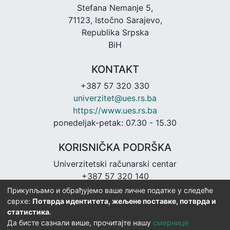
Stefana Nemanje 5,
71123, Istočno Sarajevo,
Republika Srpska
BiH
KONTAKT
+387 57 320 330
univerzitet@ues.rs.ba
https://www.ues.rs.ba
ponedeljak-petak: 07.30 - 15.30
KORISNIČKA PODRŠKA
Univerzitetski računarski centar
+387 57 320 140
urc@ues.rs.ba
Прикупљамо и обрађујемо ваше личне податке у следеће
https://urc.ues.rs.ba
сврхе:
Потврда идентитета, жељене поставке, потврда и
статистика
.
Да бисте сазнали више, прочитајте нашу
смернице