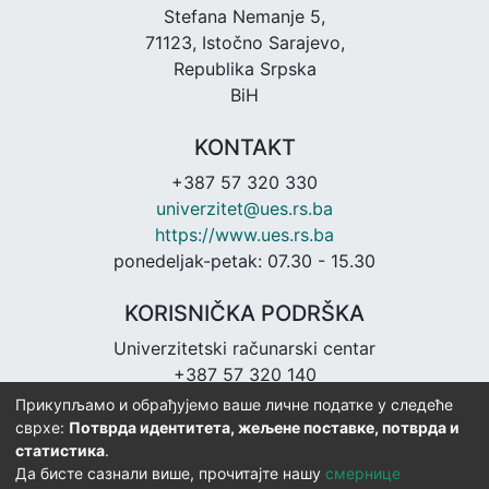
Stefana Nemanje 5,
71123, Istočno Sarajevo,
Republika Srpska
BiH
KONTAKT
+387 57 320 330
univerzitet@ues.rs.ba
https://www.ues.rs.ba
ponedeljak-petak: 07.30 - 15.30
KORISNIČKA PODRŠKA
Univerzitetski računarski centar
+387 57 320 140
urc@ues.rs.ba
Прикупљамо и обрађујемо ваше личне податке у следеће
https://urc.ues.rs.ba
сврхе:
Потврда идентитета, жељене поставке, потврда и
статистика
.
Да бисте сазнали више, прочитајте нашу
смернице