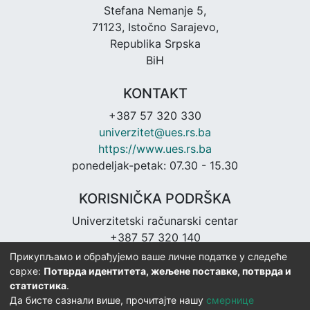
Stefana Nemanje 5,
71123, Istočno Sarajevo,
Republika Srpska
BiH
KONTAKT
+387 57 320 330
univerzitet@ues.rs.ba
https://www.ues.rs.ba
ponedeljak-petak: 07.30 - 15.30
KORISNIČKA PODRŠKA
Univerzitetski računarski centar
+387 57 320 140
urc@ues.rs.ba
Прикупљамо и обрађујемо ваше личне податке у следеће
https://urc.ues.rs.ba
сврхе:
Потврда идентитета, жељене поставке, потврда и
статистика
.
Да бисте сазнали више, прочитајте нашу
смернице