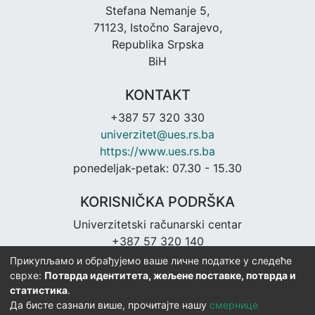
Stefana Nemanje 5,
71123, Istočno Sarajevo,
Republika Srpska
BiH
KONTAKT
+387 57 320 330
univerzitet@ues.rs.ba
https://www.ues.rs.ba
ponedeljak-petak: 07.30 - 15.30
KORISNIČKA PODRŠKA
Univerzitetski računarski centar
+387 57 320 140
urc@ues.rs.ba
Прикупљамо и обрађујемо ваше личне податке у следеће
https://urc.ues.rs.ba
сврхе:
Потврда идентитета, жељене поставке, потврда и
статистика
.
Да бисте сазнали више, прочитајте нашу
смернице