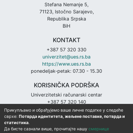
Stefana Nemanje 5,
71123, Istočno Sarajevo,
Republika Srpska
BiH
KONTAKT
+387 57 320 330
univerzitet@ues.rs.ba
https://www.ues.rs.ba
ponedeljak-petak: 07.30 - 15.30
KORISNIČKA PODRŠKA
Univerzitetski računarski centar
+387 57 320 140
urc@ues.rs.ba
Прикупљамо и обрађујемо ваше личне податке у следеће
https://urc.ues.rs.ba
сврхе:
Потврда идентитета, жељене поставке, потврда и
статистика
.
Да бисте сазнали више, прочитајте нашу
смернице