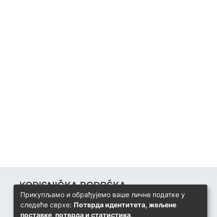
KORISNIČKA PODRŠKA
Прикупљамо и обрађујемо ваше личне податке у
Univerzitetski računarski centar
следеће сврхе:
Потврда идентитета, жељене
+387 57 320 140
поставке, потврда и статистика
.