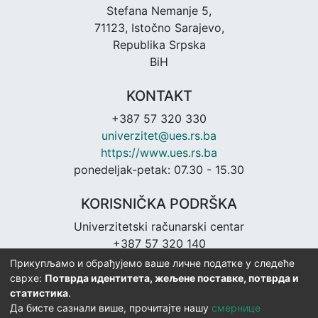
Stefana Nemanje 5,
71123, Istočno Sarajevo,
Republika Srpska
BiH
KONTAKT
+387 57 320 330
univerzitet@ues.rs.ba
https://www.ues.rs.ba
ponedeljak-petak: 07.30 - 15.30
KORISNIČKA PODRŠKA
Univerzitetski računarski centar
+387 57 320 140
urc@ues.rs.ba
Прикупљамо и обрађујемо ваше личне податке у следеће
https://urc.ues.rs.ba
сврхе:
Потврда идентитета, жељене поставке, потврда и
статистика
.
Да бисте сазнали више, прочитајте нашу
смернице