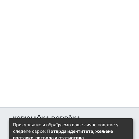
KORISNIČKA PODRŠKA
Прикупљамо и обрађујемо ваше личне податке у
Univerzitetski računarski centar
следеће сврхе:
Потврда идентитета, жељене
+387 57 320 140
поставке, потврда и статистика
.