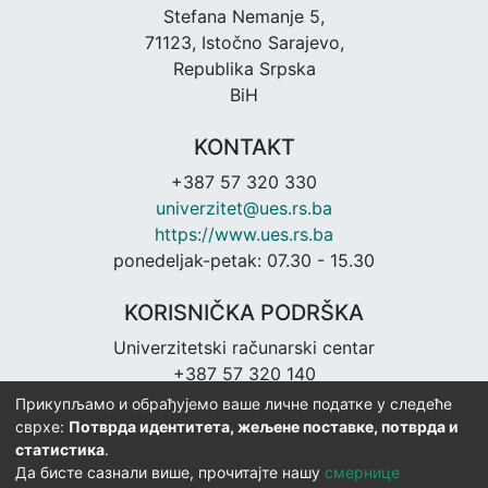
Stefana Nemanje 5,
71123, Istočno Sarajevo,
Republika Srpska
BiH
KONTAKT
+387 57 320 330
univerzitet@ues.rs.ba
https://www.ues.rs.ba
ponedeljak-petak: 07.30 - 15.30
KORISNIČKA PODRŠKA
Univerzitetski računarski centar
+387 57 320 140
urc@ues.rs.ba
Прикупљамо и обрађујемо ваше личне податке у следеће
https://urc.ues.rs.ba
сврхе:
Потврда идентитета, жељене поставке, потврда и
статистика
.
Да бисте сазнали више, прочитајте нашу
смернице