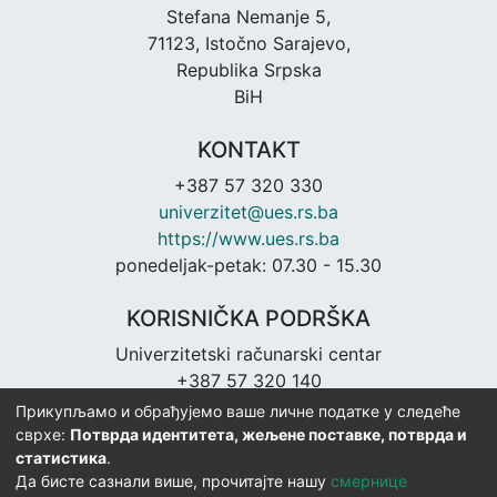
Stefana Nemanje 5,
71123, Istočno Sarajevo,
Republika Srpska
BiH
KONTAKT
+387 57 320 330
univerzitet@ues.rs.ba
https://www.ues.rs.ba
ponedeljak-petak: 07.30 - 15.30
KORISNIČKA PODRŠKA
Univerzitetski računarski centar
+387 57 320 140
urc@ues.rs.ba
Прикупљамо и обрађујемо ваше личне податке у следеће
https://urc.ues.rs.ba
сврхе:
Потврда идентитета, жељене поставке, потврда и
статистика
.
Да бисте сазнали више, прочитајте нашу
смернице