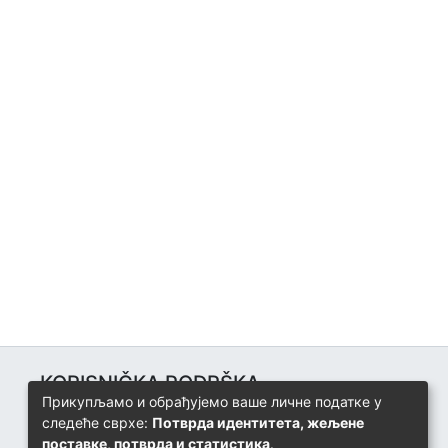
KORISNIČKA PODRŠKA
Прикупљамо и обрађујемо ваше личне податке у
Univerzitetski računarski centar
следеће сврхе:
Потврда идентитета, жељене
+387 57 320 140
поставке, потврда и статистика
.