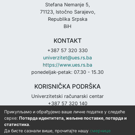
Stefana Nemanje 5,
71123, Istočno Sarajevo,
Republika Srpska
BiH
KONTAKT
+387 57 320 330
univerzitet@ues.rs.ba
https://www.ues.rs.ba
ponedeljak-petak: 07.30 - 15.30
KORISNIČKA PODRŠKA
Univerzitetski računarski centar
+387 57 320 140
urc@ues.rs.ba
Прикупљамо и обрађујемо ваше личне податке у следеће
https://urc.ues.rs.ba
сврхе:
Потврда идентитета, жељене поставке, потврда и
статистика
.
Да бисте сазнали више, прочитајте нашу
смернице