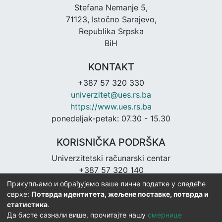
Stefana Nemanje 5,
71123, Istočno Sarajevo,
Republika Srpska
BiH
KONTAKT
+387 57 320 330
univerzitet@ues.rs.ba
https://www.ues.rs.ba
ponedeljak-petak: 07.30 - 15.30
KORISNIČKA PODRŠKA
Univerzitetski računarski centar
+387 57 320 140
urc@ues.rs.ba
Прикупљамо и обрађујемо ваше личне податке у следеће
https://urc.ues.rs.ba
сврхе:
Потврда идентитета, жељене поставке, потврда и
статистика
.
Да бисте сазнали више, прочитајте нашу
смернице