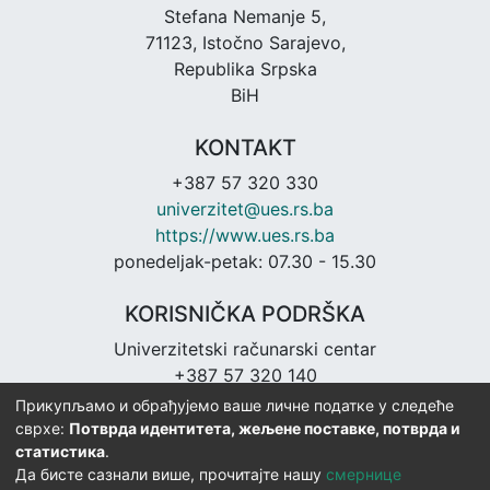
Stefana Nemanje 5,
71123, Istočno Sarajevo,
Republika Srpska
BiH
KONTAKT
+387 57 320 330
univerzitet@ues.rs.ba
https://www.ues.rs.ba
ponedeljak-petak: 07.30 - 15.30
KORISNIČKA PODRŠKA
Univerzitetski računarski centar
+387 57 320 140
urc@ues.rs.ba
Прикупљамо и обрађујемо ваше личне податке у следеће
https://urc.ues.rs.ba
сврхе:
Потврда идентитета, жељене поставке, потврда и
статистика
.
Да бисте сазнали више, прочитајте нашу
смернице