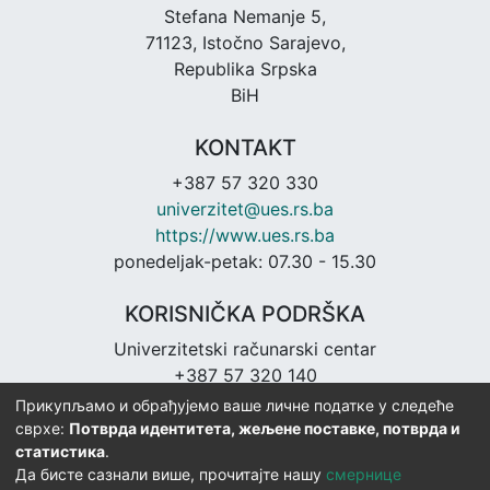
Stefana Nemanje 5,
71123, Istočno Sarajevo,
Republika Srpska
BiH
KONTAKT
+387 57 320 330
univerzitet@ues.rs.ba
https://www.ues.rs.ba
ponedeljak-petak: 07.30 - 15.30
KORISNIČKA PODRŠKA
Univerzitetski računarski centar
+387 57 320 140
urc@ues.rs.ba
Прикупљамо и обрађујемо ваше личне податке у следеће
https://urc.ues.rs.ba
сврхе:
Потврда идентитета, жељене поставке, потврда и
статистика
.
Да бисте сазнали више, прочитајте нашу
смернице