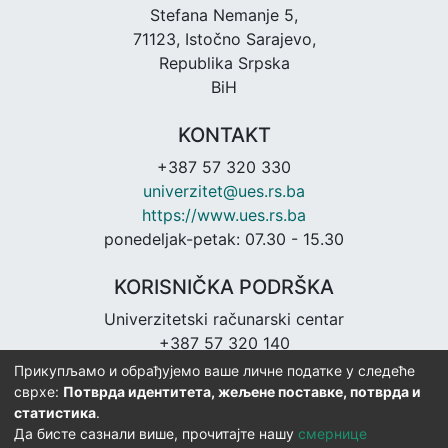
Stefana Nemanje 5,
71123, Istočno Sarajevo,
Republika Srpska
BiH
KONTAKT
+387 57 320 330
univerzitet@ues.rs.ba
https://www.ues.rs.ba
ponedeljak-petak: 07.30 - 15.30
KORISNIČKA PODRŠKA
Univerzitetski računarski centar
+387 57 320 140
urc@ues.rs.ba
Прикупљамо и обрађујемо ваше личне податке у следеће
https://urc.ues.rs.ba
сврхе:
Потврда идентитета, жељене поставке, потврда и
статистика
.
Да бисте сазнали више, прочитајте нашу
смернице