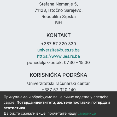
Stefana Nemanje 5,
71123, Istočno Sarajevo,
Republika Srpska
BiH
KONTAKT
+387 57 320 330
univerzitet@ues.rs.ba
https://www.ues.rs.ba
ponedeljak-petak: 07.30 - 15.30
KORISNIČKA PODRŠKA
Univerzitetski računarski centar
+387 57 320 140
urc@ues.rs.ba
Прикупљамо и обрађујемо ваше личне податке у следеће
https://urc.ues.rs.ba
сврхе:
Потврда идентитета, жељене поставке, потврда и
статистика
.
Да бисте сазнали више, прочитајте нашу
смернице