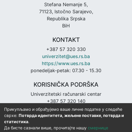
Stefana Nemanje 5,
71123, Istočno Sarajevo,
Republika Srpska
BiH
KONTAKT
+387 57 320 330
univerzitet@ues.rs.ba
https://www.ues.rs.ba
ponedeljak-petak: 07.30 - 15.30
KORISNIČKA PODRŠKA
Univerzitetski računarski centar
+387 57 320 140
urc@ues.rs.ba
Прикупљамо и обрађујемо ваше личне податке у следеће
https://urc.ues.rs.ba
сврхе:
Потврда идентитета, жељене поставке, потврда и
статистика
.
Да бисте сазнали више, прочитајте нашу
смернице