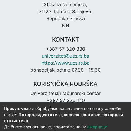
Stefana Nemanje 5,
71123, Istočno Sarajevo,
Republika Srpska
BiH
KONTAKT
+387 57 320 330
univerzitet@ues.rs.ba
https://www.ues.rs.ba
ponedeljak-petak: 07.30 - 15.30
KORISNIČKA PODRŠKA
Univerzitetski računarski centar
+387 57 320 140
urc@ues.rs.ba
Прикупљамо и обрађујемо ваше личне податке у следеће
https://urc.ues.rs.ba
сврхе:
Потврда идентитета, жељене поставке, потврда и
статистика
.
Да бисте сазнали више, прочитајте нашу
смернице