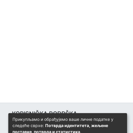
KORISNIČKA PODRŠKA
Прикупљамо и обрађујемо ваше личне податке у
Univerzitetski računarski centar
следеће сврхе:
Потврда идентитета, жељене
+387 57 320 140
поставке, потврда и статистика
.