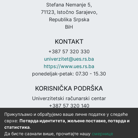
Stefana Nemanje 5,
71123, Istočno Sarajevo,
Republika Srpska
BiH
KONTAKT
+387 57 320 330
univerzitet@ues.rs.ba
https://www.ues.rs.ba
ponedeljak-petak: 07.30 - 15.30
KORISNIČKA PODRŠKA
Univerzitetski računarski centar
+387 57 320 140
urc@ues.rs.ba
Прикупљамо и обрађујемо ваше личне податке у следеће
https://urc.ues.rs.ba
сврхе:
Потврда идентитета, жељене поставке, потврда и
статистика
.
Да бисте сазнали више, прочитајте нашу
смернице