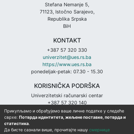
Stefana Nemanje 5,
71123, Istočno Sarajevo,
Republika Srpska
BiH
KONTAKT
+387 57 320 330
univerzitet@ues.rs.ba
https://www.ues.rs.ba
ponedeljak-petak: 07.30 - 15.30
KORISNIČKA PODRŠKA
Univerzitetski računarski centar
+387 57 320 140
urc@ues.rs.ba
Прикупљамо и обрађујемо ваше личне податке у следеће
https://urc.ues.rs.ba
сврхе:
Потврда идентитета, жељене поставке, потврда и
статистика
.
Да бисте сазнали више, прочитајте нашу
смернице