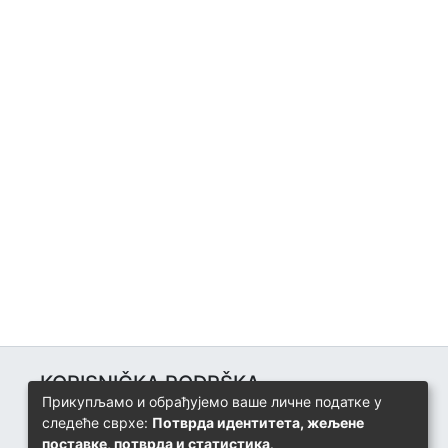
KORISNIČKA PODRŠKA
Прикупљамо и обрађујемо ваше личне податке у
Univerzitetski računarski centar
следеће сврхе:
Потврда идентитета, жељене
+387 57 320 140
поставке, потврда и статистика
.