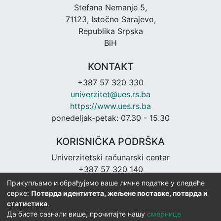
Stefana Nemanje 5,
71123, Istočno Sarajevo,
Republika Srpska
BiH
KONTAKT
+387 57 320 330
univerzitet@ues.rs.ba
https://www.ues.rs.ba
ponedeljak-petak: 07.30 - 15.30
KORISNIČKA PODRŠKA
Univerzitetski računarski centar
+387 57 320 140
urc@ues.rs.ba
Прикупљамо и обрађујемо ваше личне податке у следеће
https://urc.ues.rs.ba
сврхе:
Потврда идентитета, жељене поставке, потврда и
статистика
.
Да бисте сазнали више, прочитајте нашу
смернице