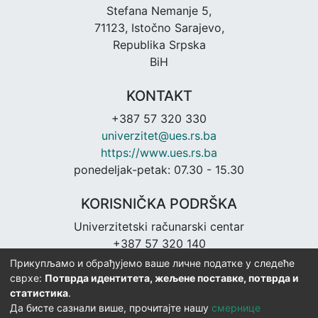
Stefana Nemanje 5,
71123, Istočno Sarajevo,
Republika Srpska
BiH
KONTAKT
+387 57 320 330
univerzitet@ues.rs.ba
https://www.ues.rs.ba
ponedeljak-petak: 07.30 - 15.30
KORISNIČKA PODRŠKA
Univerzitetski računarski centar
+387 57 320 140
urc@ues.rs.ba
Прикупљамо и обрађујемо ваше личне податке у следеће
https://urc.ues.rs.ba
сврхе:
Потврда идентитета, жељене поставке, потврда и
статистика
.
Да бисте сазнали више, прочитајте нашу
смернице