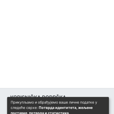
KORISNIČKA PODRŠKA
Прикупљамо и обрађујемо ваше личне податке у
Univerzitetski računarski centar
следеће сврхе:
Потврда идентитета, жељене
+387 57 320 140
поставке, потврда и статистика
.