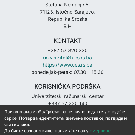
Stefana Nemanje 5,
71123, Istočno Sarajevo,
Republika Srpska
BiH
KONTAKT
+387 57 320 330
univerzitet@ues.rs.ba
https://www.ues.rs.ba
ponedeljak-petak: 07.30 - 15.30
KORISNIČKA PODRŠKA
Univerzitetski računarski centar
+387 57 320 140
urc@ues.rs.ba
Прикупљамо и обрађујемо ваше личне податке у следеће
https://urc.ues.rs.ba
сврхе:
Потврда идентитета, жељене поставке, потврда и
статистика
.
Да бисте сазнали више, прочитајте нашу
смернице