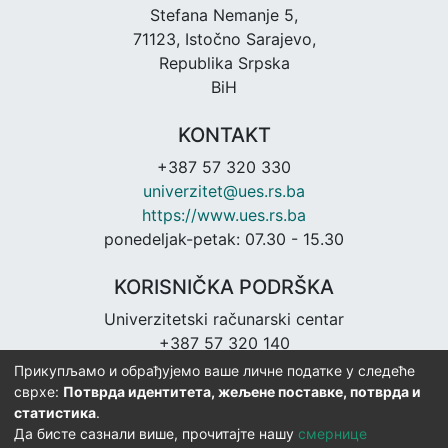
Stefana Nemanje 5,
71123, Istočno Sarajevo,
Republika Srpska
BiH
KONTAKT
+387 57 320 330
univerzitet@ues.rs.ba
https://www.ues.rs.ba
ponedeljak-petak: 07.30 - 15.30
KORISNIČKA PODRŠKA
Univerzitetski računarski centar
+387 57 320 140
urc@ues.rs.ba
Прикупљамо и обрађујемо ваше личне податке у следеће
https://urc.ues.rs.ba
сврхе:
Потврда идентитета, жељене поставке, потврда и
статистика
.
Да бисте сазнали више, прочитајте нашу
смернице