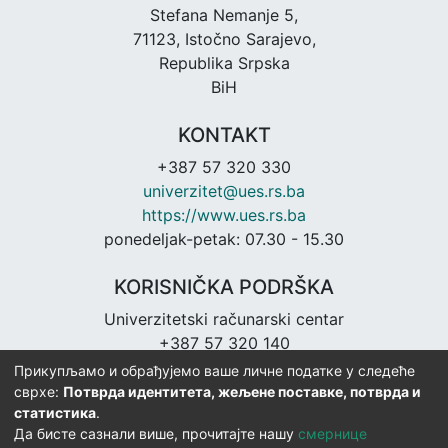
Stefana Nemanje 5,
71123, Istočno Sarajevo,
Republika Srpska
BiH
KONTAKT
+387 57 320 330
univerzitet@ues.rs.ba
https://www.ues.rs.ba
ponedeljak-petak: 07.30 - 15.30
KORISNIČKA PODRŠKA
Univerzitetski računarski centar
+387 57 320 140
urc@ues.rs.ba
Прикупљамо и обрађујемо ваше личне податке у следеће
https://urc.ues.rs.ba
сврхе:
Потврда идентитета, жељене поставке, потврда и
статистика
.
Да бисте сазнали више, прочитајте нашу
смернице