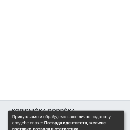
KORISNIČKA PODRŠKA
Прикупљамо и обрађујемо ваше личне податке у
Univerzitetski računarski centar
следеће сврхе:
Потврда идентитета, жељене
+387 57 320 140
поставке, потврда и статистика
.