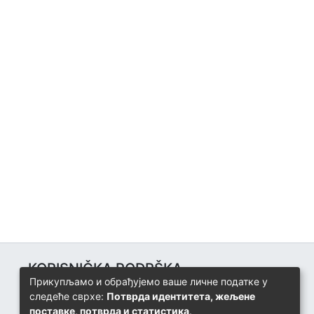
KORISNIČKA PODRŠKA
Прикупљамо и обрађујемо ваше личне податке у
Univerzitetski računarski centar
следеће сврхе:
Потврда идентитета, жељене
+387 57 320 140
поставке, потврда и статистика
.