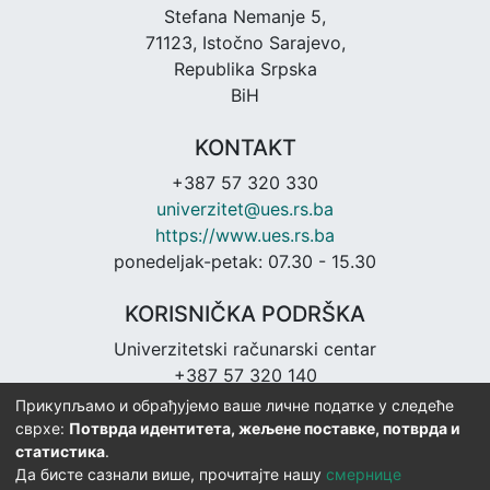
Stefana Nemanje 5,
71123, Istočno Sarajevo,
Republika Srpska
BiH
KONTAKT
+387 57 320 330
univerzitet@ues.rs.ba
https://www.ues.rs.ba
ponedeljak-petak: 07.30 - 15.30
KORISNIČKA PODRŠKA
Univerzitetski računarski centar
+387 57 320 140
urc@ues.rs.ba
Прикупљамо и обрађујемо ваше личне податке у следеће
https://urc.ues.rs.ba
сврхе:
Потврда идентитета, жељене поставке, потврда и
статистика
.
Да бисте сазнали више, прочитајте нашу
смернице