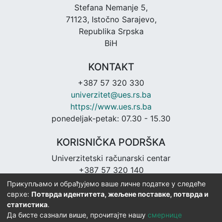
Stefana Nemanje 5,
71123, Istočno Sarajevo,
Republika Srpska
BiH
KONTAKT
+387 57 320 330
univerzitet@ues.rs.ba
https://www.ues.rs.ba
ponedeljak-petak: 07.30 - 15.30
KORISNIČKA PODRŠKA
Univerzitetski računarski centar
+387 57 320 140
urc@ues.rs.ba
Прикупљамо и обрађујемо ваше личне податке у следеће
https://urc.ues.rs.ba
сврхе:
Потврда идентитета, жељене поставке, потврда и
статистика
.
Да бисте сазнали више, прочитајте нашу
смернице