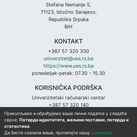
Stefana Nemanje 5,
71123, Istočno Sarajevo,
Republika Srpska
BiH
KONTAKT
+387 57 320 330
univerzitet@ues.rs.ba
https://www.ues.rs.ba
ponedeljak-petak: 07.30 - 15.30
KORISNIČKA PODRŠKA
Univerzitetski računarski centar
+387 57 320 140
urc@ues.rs.ba
Прикупљамо и обрађујемо ваше личне податке у следеће
https://urc.ues.rs.ba
сврхе:
Потврда идентитета, жељене поставке, потврда и
статистика
.
Да бисте сазнали више, прочитајте нашу
смернице