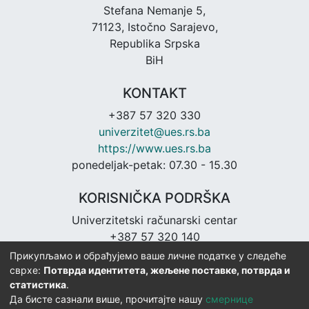
Stefana Nemanje 5,
71123, Istočno Sarajevo,
Republika Srpska
BiH
KONTAKT
+387 57 320 330
univerzitet@ues.rs.ba
https://www.ues.rs.ba
ponedeljak-petak: 07.30 - 15.30
KORISNIČKA PODRŠKA
Univerzitetski računarski centar
+387 57 320 140
urc@ues.rs.ba
Прикупљамо и обрађујемо ваше личне податке у следеће
https://urc.ues.rs.ba
сврхе:
Потврда идентитета, жељене поставке, потврда и
статистика
.
Да бисте сазнали више, прочитајте нашу
смернице