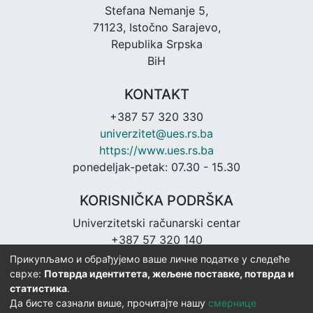
Stefana Nemanje 5,
71123, Istočno Sarajevo,
Republika Srpska
BiH
KONTAKT
+387 57 320 330
univerzitet@ues.rs.ba
https://www.ues.rs.ba
ponedeljak-petak: 07.30 - 15.30
KORISNIČKA PODRŠKA
Univerzitetski računarski centar
+387 57 320 140
urc@ues.rs.ba
Прикупљамо и обрађујемо ваше личне податке у следеће
https://urc.ues.rs.ba
сврхе:
Потврда идентитета, жељене поставке, потврда и
статистика
.
Да бисте сазнали више, прочитајте нашу
смернице