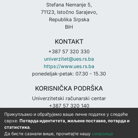
Stefana Nemanje 5,
71123, Istočno Sarajevo,
Republika Srpska
BiH
KONTAKT
+387 57 320 330
univerzitet@ues.rs.ba
https://www.ues.rs.ba
ponedeljak-petak: 07.30 - 15.30
KORISNIČKA PODRŠKA
Univerzitetski računarski centar
+387 57 320 140
urc@ues.rs.ba
Прикупљамо и обрађујемо ваше личне податке у следеће
https://urc.ues.rs.ba
сврхе:
Потврда идентитета, жељене поставке, потврда и
статистика
.
Да бисте сазнали више, прочитајте нашу
смернице