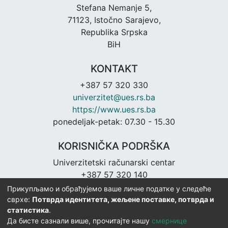
Stefana Nemanje 5,
71123, Istočno Sarajevo,
Republika Srpska
BiH
KONTAKT
+387 57 320 330
univerzitet@ues.rs.ba
https://www.ues.rs.ba
ponedeljak-petak: 07.30 - 15.30
KORISNIČKA PODRŠKA
Univerzitetski računarski centar
+387 57 320 140
urc@ues.rs.ba
Прикупљамо и обрађујемо ваше личне податке у следеће
https://urc.ues.rs.ba
сврхе:
Потврда идентитета, жељене поставке, потврда и
статистика
.
Да бисте сазнали више, прочитајте нашу
смернице