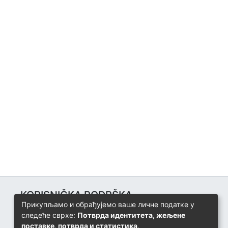
KORISNIČKA PODRŠKA
Прикупљамо и обрађујемо ваше личне податке у
Univerzitetski računarski centar
следеће сврхе:
Потврда идентитета, жељене
+387 57 320 140
поставке, потврда и статистика
.